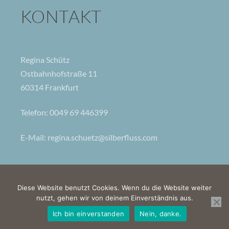
KONTAKT
Regina Schütz
Ostbahnhofstraße 11
60314 Frankfurt
Telefon: 0049 69 446399
E-Mail:
regina.schuetz@silberfluss.com
Kontakt
Impressum
Datenschutz
Diese Website benutzt Cookies. Wenn du die Website weiter
Haftungsausschluss
nutzt, gehen wir von deinem Einverständnis aus.
© 2022
Ich bin einverstanden
Nein, danke.